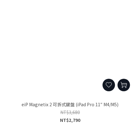
eiP Magnetix 2 可拆式鍵盤 (iPad Pro 11″ M4/M5)
NT$3,680
NT$2,790