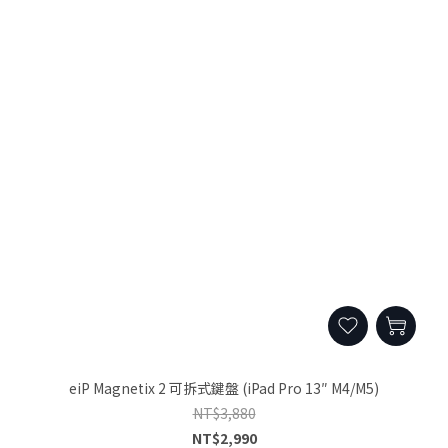
eiP Magnetix 2 可拆式鍵盤 (iPad Pro 13″ M4/M5)
NT$3,880
NT$2,990