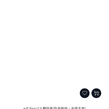
eiP Pencil X 觸控筆(性能解放，全面主宰)