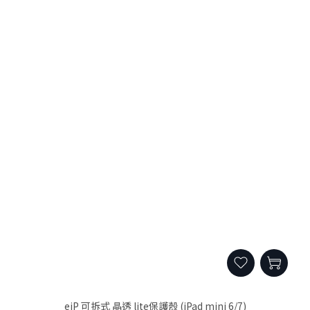
eiP 可拆式 晶透 lite保護殼 (iPad mini 6/7)