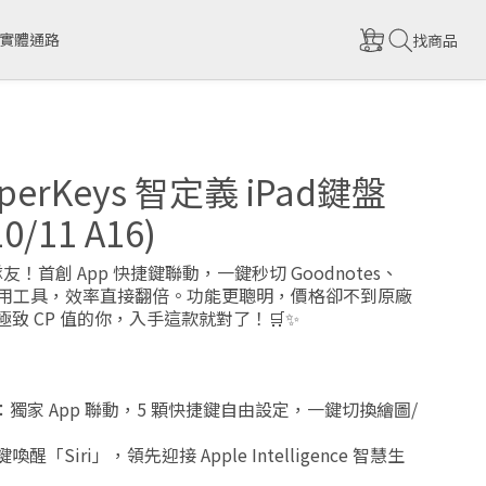
實體通路
找商品
yperKeys 智定義 iPad鍵盤
10/11 A16)
隊友！首創 App 快捷鍵聯動，一鍵秒切 Goodnotes、
te 常用工具，效率直接翻倍。功能更聰明，價格卻不到原廠
求極致 CP 值的你，入手這款就對了！🛒✨
：獨家 App 聯動，5 顆快捷鍵自由設定，一鍵切換繪圖/
鍵喚醒「Siri」，領先迎接 Apple Intelligence 智慧生