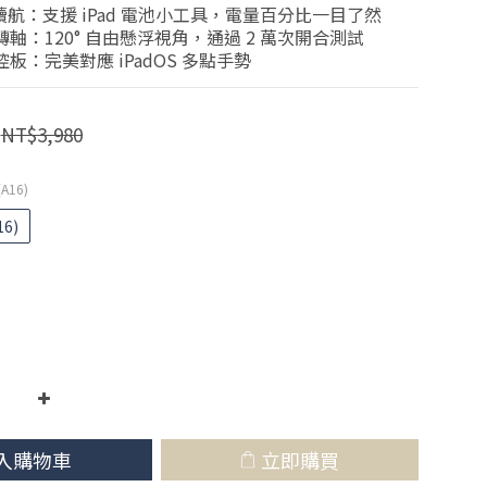
 強勁續航：支援 iPad 電池小工具，電量百分比一目了然
轉軸：120° 自由懸浮視角，通過 2 萬次開合測試
控板：完美對應 iPadOS 多點手勢
NT$3,980
(A16)
16)
入購物車
立即購買