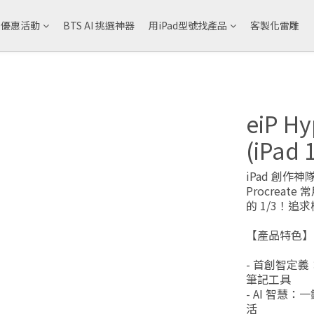
& 優惠活動
BTS AI 挑選神器
用iPad型號找產品
客製化雷雕
eiP H
(iPad 
iPad 創作神
Procrea
的 1/3！追
【產品特色】
- 首創智定義
筆記工具
- AI 智慧：一
活