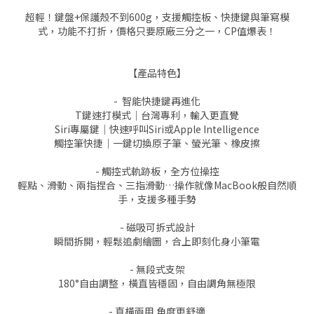
超輕！鍵盤+保護殼不到600g，支援觸控板、快捷鍵與筆寫模
式，功能不打折，價格只要原廠三分之一，CP值爆表！
【產品特色】
- 智能快捷鍵再進化
T鍵速打模式｜台灣專利，輸入更直覺
Siri專屬鍵｜快速呼叫Siri或Apple Intelligence
觸控筆快捷｜一鍵切換原子筆、螢光筆、橡皮擦
- 觸控式軌跡板，全方位操控
輕點、滑動、兩指捏合、三指滑動…操作就像MacBook般自然順
手，支援多種手勢
- 磁吸可拆式設計
瞬間拆開，輕鬆追劇繪圖，合上即刻化身小筆電
- 無段式支架
180°自由調整，橫直皆穩固，自由調角無極限
- 直橫兩用 角度更舒適