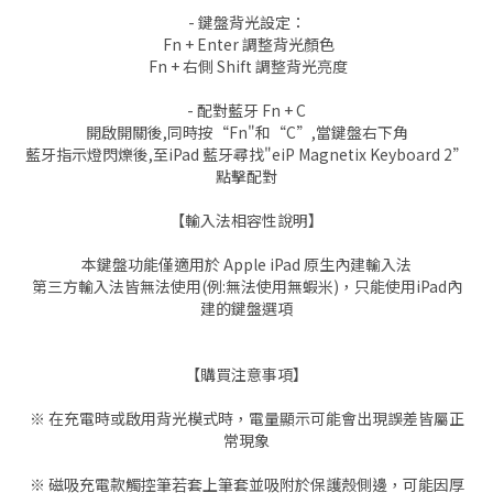
- 鍵盤背光設定：
Fn + Enter 調整背光顏色
Fn + 右側 Shift 調整背光亮度
- 配對藍牙 Fn + C
開啟開關後,同時按“Fn"和“C”,當鍵盤右下角
藍牙指示燈閃爍後,至iPad 藍牙尋找"eiP Magnetix Keyboard 2”
點擊配對
【輸入法相容性說明】
本鍵盤功能僅適用於 Apple iPad 原生內建輸入法
第三方輸入法皆無法使用(例:無法使用無蝦米)，只能使用iPad內
建的鍵盤選項
【購買注意事項】
※ 在充電時或啟用背光模式時，電量顯示可能會出現誤差皆屬正
常現象
※ 磁吸充電款觸控筆若套上筆套並吸附於保護殼側邊，可能因厚