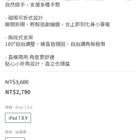
自然順手，支援多種手勢
- 磁吸可拆式設計
瞬間拆開，輕鬆追劇繪圖，合上即刻化身小筆電
- 無段式支架
180°自由調整，橫直皆穩固，自由調角無極限
- 直橫兩用 角度更舒適
貼心小折角設計，直立也穩當
NT$3,680
NT$2,790
規格
: iPad 7.8.9
iPad 7.8.9
顏色
: 迷霧黑