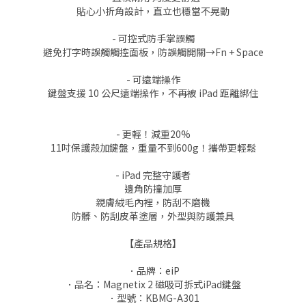
貼心小折角設計，直立也穩當不晃動
- 可控式防手掌誤觸
避免打字時誤觸觸控面板，防誤觸開關→Fn + Space
- 可遠端操作
鍵盤支援 10 公尺遠端操作，不再被 iPad 距離綁住
- 更輕！減重20%
11吋保護殼加鍵盤，重量不到600g！攜帶更輕鬆
- iPad 完整守護者
邊角防撞加厚
親膚絨毛內裡，防刮不磨機
防髒、防刮皮革塗層，外型與防護兼具
【產品規格】
．品牌：eiP
．品名：Magnetix 2 磁吸可拆式iPad鍵盤
．型號：KBMG-A301