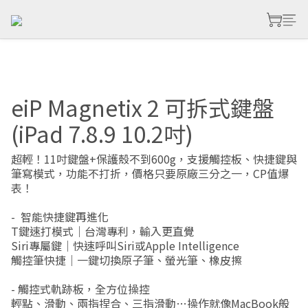
eiP Magnetix 2 可拆式鍵盤
(iPad 7.8.9 10.2吋)
超輕！11吋鍵盤+保護殼不到600g，支援觸控板、快捷鍵與
筆寫模式，功能不打折，價格只要原廠三分之一，CP值爆
表！
-  智能快捷鍵再進化
T鍵速打模式｜台灣專利，輸入更直覺
Siri專屬鍵｜快速呼叫Siri或Apple Intelligence
觸控筆快捷｜一鍵切換原子筆、螢光筆、橡皮擦
- 觸控式軌跡板，全方位操控
輕點、滑動、兩指捏合、三指滑動…操作就像MacBook般