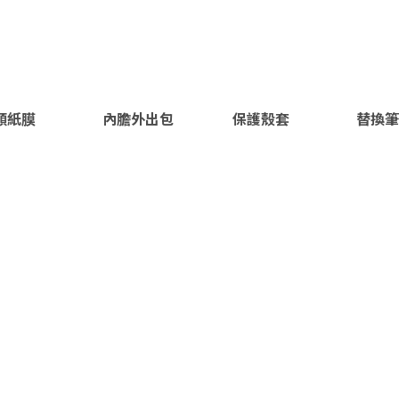
類紙膜
內膽外出包
保護殼套
替換