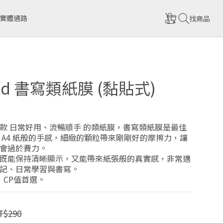
實體通路
找商品
iPad 書寫類紙膜 (黏貼式)
款 日常好用、流暢順手 的類紙膜，書寫類紙膜是最佳
 A4 紙般的手感，細緻的顆粒帶來剛剛好的摩擦力，讓
會過於費力。
既能保持清晰顯示，又能帶來紙張般的真實感，非常適
記、日常學習與書寫。
，CP值首選。
T$290