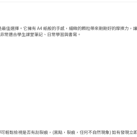
是最佳選擇。它擁有 A4 紙般的手感，細緻的顆粒帶來剛剛好的摩擦力，
非常適合學生課堂筆記、日常學習與書寫。
即可輕鬆檢視是否有刮裂痕，(黑點，裂痕，任何不自然現象) 如有發現