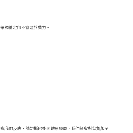
讓筆觸穩定卻不會過於費力。
立即與我們反應，請勿撕除後面離形膜層，我們將會對您負起全