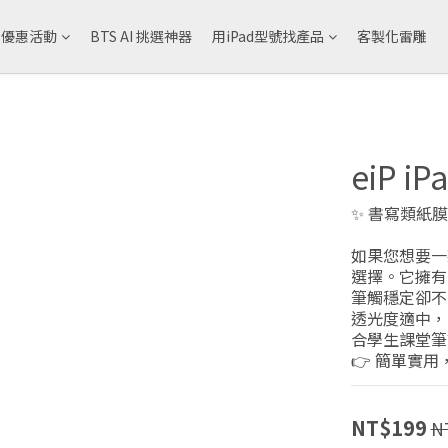
& 優惠活動
BTS AI 挑選神器
用iPad型號找產品
客製化雷雕
eiP 
✨ 書寫類紙膜
如果您想要一
選擇。它擁有
筆觸穩定卻不
透光度適中，
合學生課堂筆
👉 簡單實用
NT$199
N