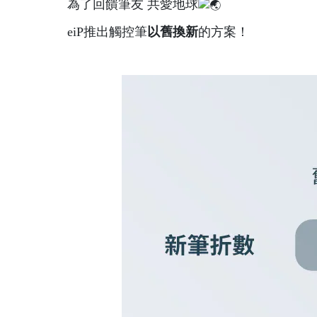
為了回饋筆友 共愛地球
eiP推出觸控筆
以舊換新
的方案！