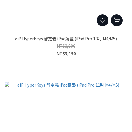
eiP HyperKeys 智定義 iPad鍵盤 (iPad Pro 13吋 M4/M5)
NT$3,980
NT$3,190