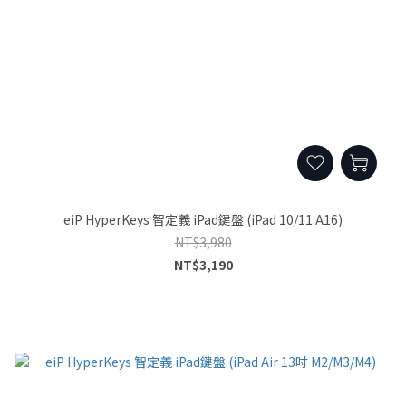
eiP HyperKeys 智定義 iPad鍵盤 (iPad 10/11 A16)
NT$3,980
NT$3,190