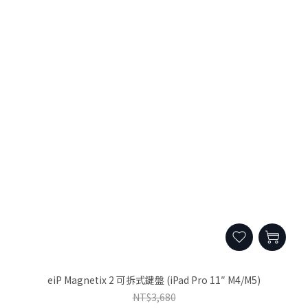
eiP Magnetix 2 可拆式鍵盤 (iPad Pro 11″ M4/M5)
NT$3,680