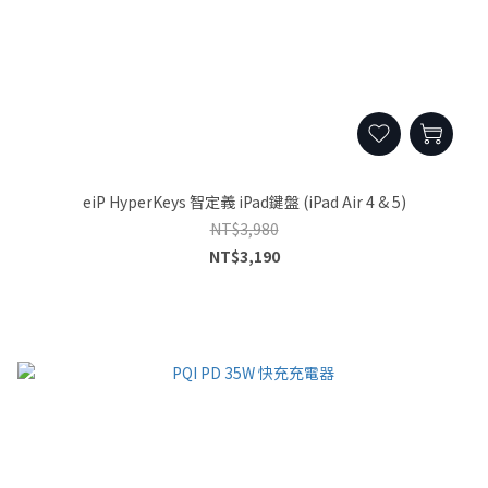
eiP HyperKeys 智定義 iPad鍵盤 (iPad Air 4 & 5)
NT$3,980
NT$3,190