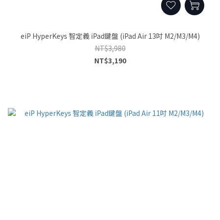
eiP HyperKeys 智定義 iPad鍵盤 (iPad Air 13吋 M2/M3/M4)
NT$3,980
NT$3,190