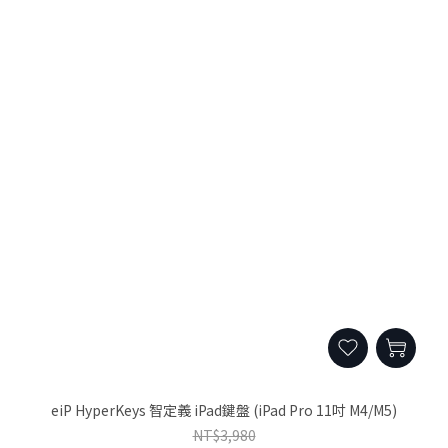
eiP HyperKeys 智定義 iPad鍵盤 (iPad Pro 11吋 M4/M5)
NT$3,980